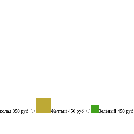
колад
350 руб
Желтый
450 руб
Зелёный
450 ру