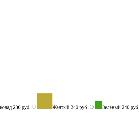
колад
230 руб
Желтый
240 руб
Зелёный
240 ру