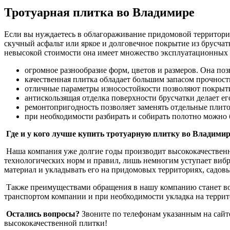
Тротуарная плитка во Владимире
Если вы нуждаетесь в облагораживание придомовой территори
скучный асфальт или яркое и долговечное покрытие из брусча
невысокой стоимости она имеет множество эксплуатационных 
огромное разнообразие форм, цветов и размеров. Она по
качественная плитка обладает большим запасом прочности
отличные параметры износостойкости позволяют покрыти
антискользящая отделка поверхности брусчатки делает ег
ремонтопригодность позволяет заменять отдельные плито
при необходимости разбирать и собирать полотно можно б
Где и у кого лучше купить тротуарную плитку во Владимир
Наша компания уже долгие годы производит высококачественну
технологических норм и правил, лишь немногим уступает вибр
материал и укладывать его на придомовых территориях, садовы
Также преимуществами обращения в нашу компанию станет воз
транспортом компании и при необходимости укладка на террит
Остались вопросы?
Звоните по телефонам указанным на сайте
высококачественной плитки!