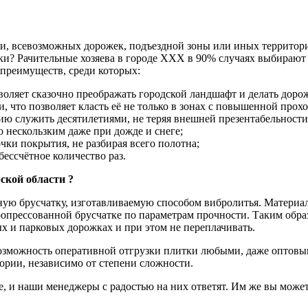
и, всевозможных дорожек, подъездной зоны или иных территор
тки? Рачительные хозяева в городе XXX в 90% случаях выбирают 
преимуществ, среди которых:
зволяет сказочно преображать городской ландшафт и делать дор
, что позволяет класть её не только в зонах с повышенной прохо
ю служить десятилетиями, не теряя внешней презентабельности
о нескользким даже при дожде и снеге;
чки покрытия, не разбирая всего полотна;
ессчётное количество раз.
ской области ?
ю брусчатку, изготавливаемую способом вибролитья. Материал,
опрессованной брусчатке по параметрам прочности. Таким обра
х и парковых дорожках и при этом не переплачивать.
можность оперативной отгрузки плитки любыми, даже оптовыми
ории, независимо от степени сложности.
, и наши менеджеры с радостью на них ответят. Им же вы можете